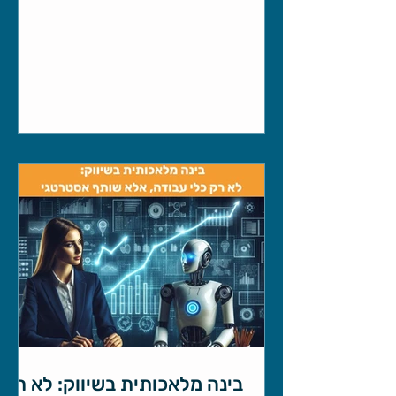
LinkedIn מתאימה לשכירים בהי-טק ולאו
דווקא לבעלי עסקים (בעיקר עסקים קטנים)
כי אין לנו ממש מה למצוא שם, אז אשמח
לכמה דקות מזמנך בשביל להפריח את
האקסיומה הזו. לדעתי לינקדאין היא
פלטפורמה נהדרת לבעלי עסקים לשווק את
העסק, כמובן אם הם פונים לחברות הי-טק,
פינטק, ייעוץ ובכלל חברות עם עובדים בעלי
משכורות גבוהות ורמת השכלה גבוהה
מהממוצע.
בינה מלאכותית בשיווק: לא רק