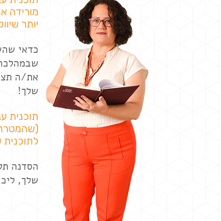
מורידה א
יותר שיווק
כדאי שהש
שבמהלכה 
את/ה תצא
שלך!
תוכנית עב
(שהמטרה 
לתוכנית 
הסדנה תל
שלך, ליכו