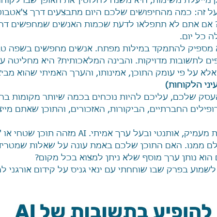
מייעלת משימות, היא משנה לחלוטין את האופן שבו לקוחות
ל זה: כמה מהחיפושים שלכם היום מתבצעים דרך צ'אטבוט
ה כל יום.
 מספיק להתמקד במילות מפתח. אנשים מחפשים בשפה טבע
ים לתשובות מדויקות. והבינה המלאכותית? היא מחליטה על
ליץ על העסק שלכם, עליכם להיות נוכחים בכמה שיותר מקומות ב
ילים החברתיים, הביקורות, האזכורים, והתוכן שאתם מייצר
התוכן עצמו חייב להיות מעמיק, אותנטי ובעל ערך אמיתי
ם ממנו. האם התוכן שלכם באמת עונה על שאלות שמטריד
וא נותן ערך מוסף שלא ניתן למצוא בכל מקום?
שמוע בפרק שבו שוחחתי עם ינאי גניס על קידום אורגני למנו