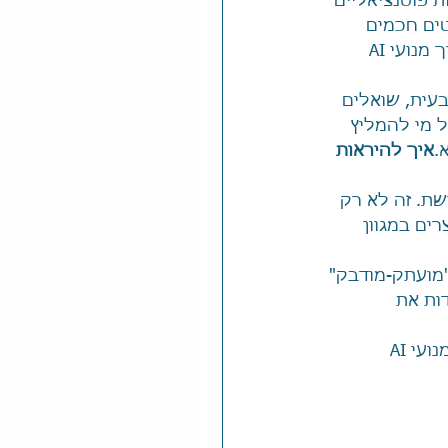
 פוטנציאליים 
ים חכמים 
במקום הקלדה בגוגל? אם אתם לא תתפלאו לדעת שכמות האנשים שמחפשים דרך מנועי AI 
ית, שואלים 
 מי להמליץ 
איך להיראות 
רשת. זה לא רק 
ים במגוון 
. AI מזהה תוכן שטחי או "מועתק-מודבק" 
ות את 
עי AI