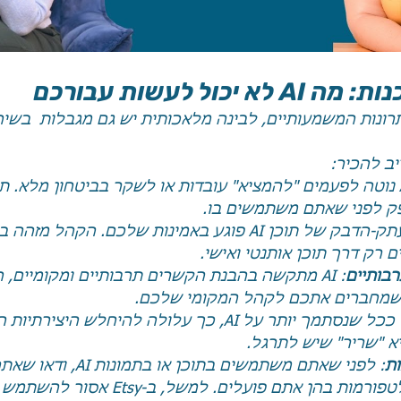
כול לעשות עבורכם
רונות המשמעותיים, לבינה מלאכותית יש גם מגבלות  בשיח
יב להכיר:
: AI נוטה לפעמים "להמציא" עובדות או לשקר בביטחון מלא. ת
ק לפני שאתם משתמשים בו.
: העתק-הדבק של תוכן AI פוגע באמינות שלכם. הקהל מ
ם רק דרך תוכן אותנטי ואישי.
רבותיים
: AI מתקשה בהבנת הקשרים תרבותיים ומקומיים, ה
 שמחברים אתכם לקהל המקומי שלכם.
: ככל שנסתמך יותר על AI, כך עלולה להיחלש היציר
יא "שריר" שיש לתרגל.
ות
: לפני שאתם משתמשים בתוכן או