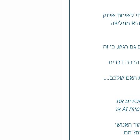
י לשיחת שיווק 
ר העבודה באטסי, היא ממליצה 
ם רגש, כי זה 
 הרבה דברים 
ת האם שלכם….
ת AI, ודאו שאתם מכירים את 
המדיניות של הפלטפורמות בהן אתם פועלים. למשל, ב-Etsy אסור להשתמש בהדמיות AI או 
ר האנושי 
וחות שלכם? הם 