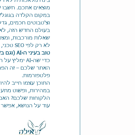
בינה מלאכותית לא רק 
מוצאים אתכם. חשבו ע
וצ'טבוטים חכמים, גדל
בעולם החדש הזה, לא
שאלות מורכבות, ומצפ
לא רק לפי SEO טכני, אלא על פי עומק התוכן, אמינותו, והערך האמיתי שהוא מביא.
טוב בעיני ה-AI (וגם בעיני הלקוחות)
כדי שה-AI ימ
האתר שלכם – זה הפרופ
פלטפורמות.
במהירות, ופשוט מתעל
הלקוחות שלכם? האם ה
עוד על הנושא, אפשר ל