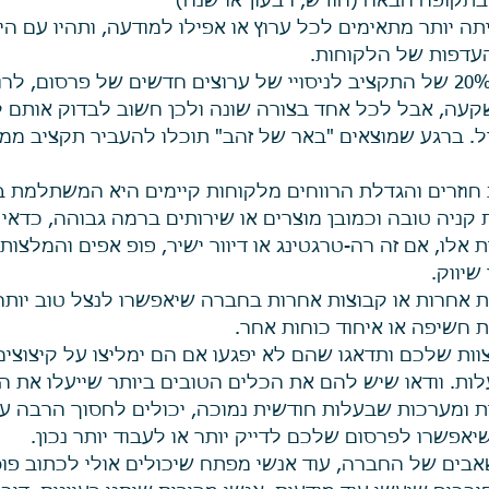
בתקופה הבאה (חודש, רבעון או שנה)  
יתה יותר מתאימים לכל ערוץ או אפילו למודעה, ותהיו עם הי
דפות של הלקוחות.    
הקדישו 10% עד 20% של התקציב לניסויי של ערוצים חדשים של פרסום, 
שקעה, אבל לכל אחד בצורה שונה ולכן חשוב לבדוק אותם ל
ל. ברגע שמוצאים "באר של זהב" תוכלו להעביר תקציב ממק
וזרים והגדלת הרווחים מלקוחות קיימים היא המשתלמת בי
ת קניה טובה וכמובן מוצרים או שירותים ברמה גבוהה, כדאי
ת אלו, אם זה רה-טרגטינג או דיוור ישיר, פופ אפים והמלצו
יווק.  
 אחרות או קבוצות אחרות בחברה שיאפשרו לנצל טוב יותר
ת חשיפה או איחוד כוחות אחר.  
ות שלכם ותדאגו שהם לא יפגעו אם הם ימליצו על קיצוצים, 
לות. וודאו שיש להם את הכלים הטובים ביותר שייעלו את 
ת ומערכות שבעלות חודשית נמוכה, יכולים לחסוך הרבה עב
יאפשרו לפרסום שלכם לדייק יותר או לעבוד יותר נכון.  
אבים של החברה, עוד אנשי מפתח שיכולים אולי לכתוב פוס