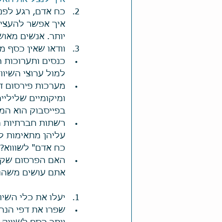
כח אדם, רגע לפני
איך אפשר להעצים 
יותר. אנשים מאוש
וודאו שאין כסף מ
כנסים ותערוכות ה
למול ערוצי השיווק האחרים, 1,000$ יכולים לעשות הר
מערכות פירסום ד
ומיקומיים שליליים
בפייסבוק הוא המ
רשתות חברתיות ה
עליהן מתאימות ל
כח אדם" לשוווא? 
האם הפרסום שקנית
אתם עושים משהו כ
יעלו את כלי השיו
שפרו את דפי הנחי