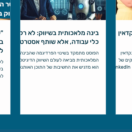
קדאין
בינה מלאכותית בשיווק: לא רק
"ע
כלי עבודה, אלא שותף אסטרטגי
בא
ל
לינקדאין
הפוסט מתמקד בשינוי הפרדיגמה שהבינה
לקוחים מתוך 2 פרקים של
המלאכותית מביאה לעולם השיווק הדיגיטלי.
לק
שיחות שיווק עם אילה. אם לדעתך LinkedIn
הוא מדגיש את החשיבות של התוכן האותנטי
בע
וקא לבעלי
והאסטרטגי, הנוכחות במגוון פלטפורמות,
לח
ין לנו ממש
וההבנה שAI הוא כלי עזר מצוין אך לא תחליף
הע
ות מזמנך
לחשיבה האנושית והיצירתיות שלך.
בשביל להפריח את האקסיומה הזו. לדעתי
בעלי
 הם פונים
לל חברות
 ורמת