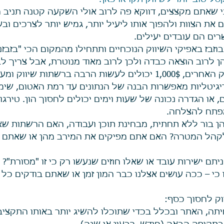
 שאתם מקצצים, דווקא פה לרוב אולי השקעה קטנה תניב רו
את הצוות ולהפוך אותו ליעיל יותר, גמיש יותר לצרכים ובע
רים הם עובדים יעילים.  
בוזבז באפיקי השיווק הנוכחיים ותתחילו מהמקום הכי "בזבזני
ן לרוב הוצאה כבדה ולכן לרוב מאוד מנוטרת, אבל צריך לב
בה ברשתות שיווק ומעט בתערוכה.  
יגיטליות מאפשרות הבנה של הנתונים עד רמת האטום, שימו
, או הגדרה נכונה של שעות וימים יכולים לחסוך הון. טירגוט
פתח להצלחה.    
ן בור ללא תחתית, מבחינת תוכן ועבודה, האם הרשתות שא
קהל המטרה? האם אתם מפיקים את המירב מהן או שאתם זו
 
ם ישירות עובד או שאלו חוזים שנעשו רק כי זו "מסורת"?
י – ככה עושים אצלנו כבר המון זמן או שאתם בודקים כל ד
וק לחסוך כסף:  
תה, האתר ובכלל בכדי שתוכלו להשיג יותר באותו התקציב 