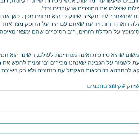
ובבים שיעשו עוד מודעות, אנשי מכירות שיתנו רעיונות, דוב
לום שיצלמו את המוצרים או עובדים וכד'.  
 שתשחרר עוד תקציב שיווק כי היא תרוויח מכך. כאן אנחנו
לה רואה דוחות ויודעת שאתם עם היד על הדופק מצד אחד ו
מוכין על הגדלת רווחים, רוב הסיכויים שהם ימצאו מאיפה 
שום שהיא סיזיפית ואינה מסתיימת לעולם, השינוי הוא תמידי
ת לשמור על הגבינה שאנחנו מכירים ובו זמנית לחפש את 
וקא להתבטא בטבלאות האקסל עם הנתונים ולא רק ביצירת 
יווק
#קיצוציםחכמים