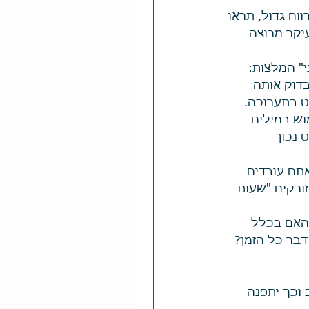
וח גדול, תראו 
יקר מרוצה 
" המלצות:  
דוק אותה 
ש במילים 
 נכון 
תם עובדים 
רקים "שעות 
 האם בכלל 
בר כל הזמן?   
וכך יתפנה 