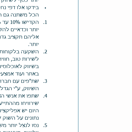
יותר כסף לשיווק 
בידקו אלו דפי נח
הכל משתנה גם הע
יותר וכדאיים לה
אליהם תקציב גדו
יותר.  
השקעה בלקוחות ח
לשירות טוב, חווי
בשיווק לאוכלוסיו
באתר ועוד אמצעי ש
שת"פים עם חברות
השיווק, ע"י הגדל
שתפו את אנשי הצו
שירוויחו מההתייע
היום יש אפליקציו
נתונים על השוק ש
נסו לנצל יותר מש