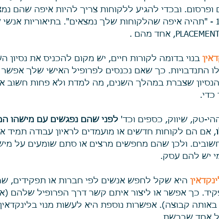
 ופרסום. ובכדי להגיע ללקוחות צריך להיות איפה שהם נמ
זה החוק השיווקי מס' 1 - "תהיה איפה שהלקוחות שלך נמצאים". בתיאוריות אנ
אין
 בנוי בדומה לקורות חיים, יש מקום להכניס את נסיון ה
לו התנדבויות. כך שאם נכנסים לפרופיל האישי שלך אפשר 
הנסיון שצברת במהלך השנים, מה למדת ולא פחות חשוב אי
כדי. 
-טק, שיווק, כספים וכד' 
לפני שהם נפגשים עם מישהו הם
, אם הם לקוחות חדשים או מועמדים לראיון עבודה תמיד 
ובים. ולכן שהם מחפשים מרצים או סתם שומעים על מישה
י יש להם עסק. 
נקדאין
 היא שקל לחפש אנשים לפי חברות או תפקידים, שח
קיד. כך אפשר או ליצור איתם קשר דרך הפרופיל שלהם (אם
אותה קבוצה). אפשרות נוספת היא לעשות מנוי בלינקדאין 
ל אחד שברשת. 