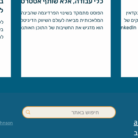
כלי עבודה, אלא שותף אסטרטגי
בא
ל
לינקדאין
הפוסט מתמקד בשינוי הפרדיגמה שהבינה
לקוחים מתוך 2 פרקים של
המלאכותית מביאה לעולם השיווק הדיגיטלי.
לק
שיחות שיווק עם אילה. אם לדעתך LinkedIn
הוא מדגיש את החשיבות של התוכן האותנטי
בע
וקא לבעלי
והאסטרטגי, הנוכחות במגוון פלטפורמות,
לח
ין לנו ממש
וההבנה שAI הוא כלי עזר מצוין אך לא תחליף
הע
ות מזמנך
לחשיבה האנושית והיצירתיות שלך.
בשביל להפריח את האקסיומה הזו. לדעתי
בעלי
 הם פונים
לל חברות
 ורמת
a
ohnson