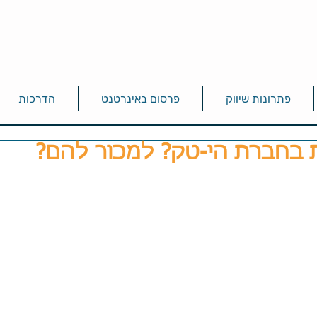
פתרונות שיווק
פרסום באינרטנט
הדרכות
 בחברת הי-טק? למכור להם?