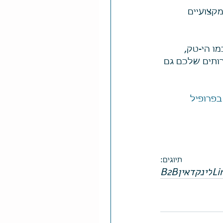
קצועיים 
ו הי-טק, 
ותים שלכם גם 
בפרופיל 
תיוגים:
Li
לינקדאין
B2B