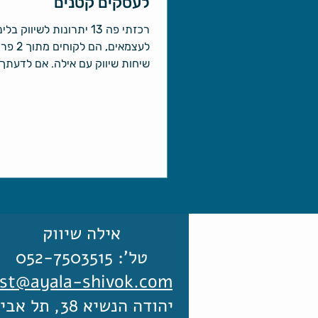
לעסקים קטנים
רכזתי פה 13 יתרונות לשיווק ב
לעצמאים, הם 
מתאימה לשכירים בהי-טק ולאו דו
עסקים (בעיקר עסקים קטנים) כי א
מה למצוא שם, אז אשמח לכמה דק
לינקדאין היא פלטפורמה נהדרת ל
עסקים לשווק את העסק, כמובן אם
לחברות הי-טק, פינטק, ייעוץ ובכ
עם עובדים בעלי משכורות גבוהות
השכלה גבוהה מהממוצע.
אילה שיווק
טל':
052-7503515
st@ayala-shivok.com
יהודה הנשיא 38, תל אביב